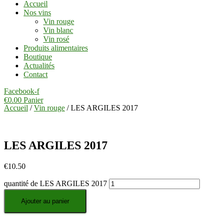
Accueil
Nos vins
Vin rouge
Vin blanc
Vin rosé
Produits alimentaires
Boutique
Actualités
Contact
Facebook-f
€
0.00
Panier
Accueil
/
Vin rouge
/ LES ARGILES 2017
LES ARGILES 2017
€
10.50
quantité de LES ARGILES 2017
Ajouter au panier