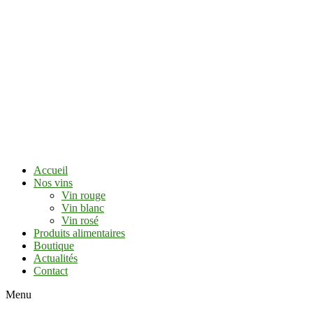
Accueil
Nos vins
Vin rouge
Vin blanc
Vin rosé
Produits alimentaires
Boutique
Actualités
Contact
Menu